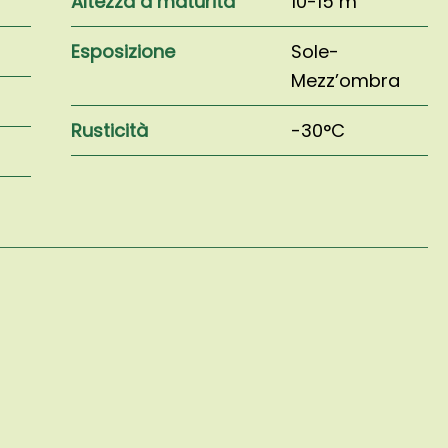
Altezza a maturità
10-15 m
Esposizione
Sole-
Mezz’ombra
Rusticità
-30°C