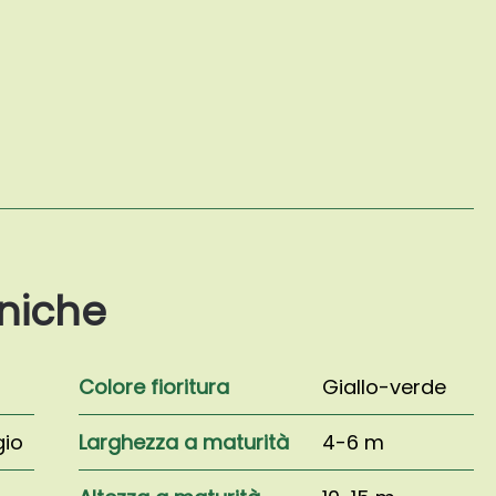
niche
Colore fioritura
Giallo-verde
gio
Larghezza a maturità
4-6 m