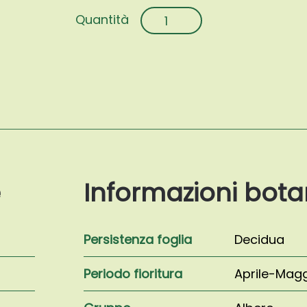
Carpinus
betulus
'Fastigiata'
quantità
e
Informazioni bota
Persistenza foglia
Decidua
Periodo fioritura
Aprile-Mag