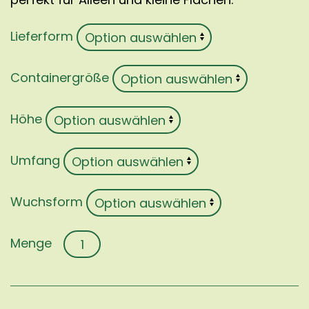
Lieferform
Containergröße
Höhe
Umfang
Wuchsform
Carpinus
betulus
'Fastigiata'
Menge