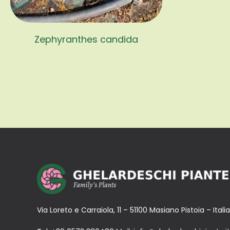
Zephyranthes candida
Via Loreto e Carraiola, 11 – 51100 Masiano Pistoia – Italia