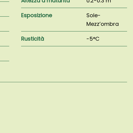
Altezza a maturità
0.2-0.3 m
Esposizione
Sole-
Mezz’ombra
Rusticità
-5°C