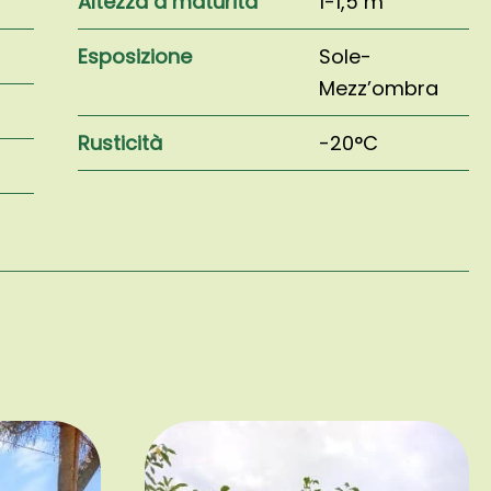
Altezza a maturità
1-1,5 m
Esposizione
Sole-
Mezz’ombra
Rusticità
-20°C