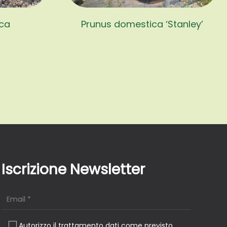
ica
Prunus domestica ‘Stanley’
’
Iscrizione Newsletter
Autorizzo il trattamento dati come previsto