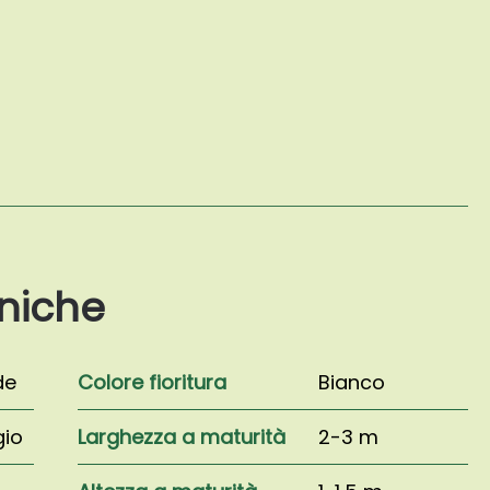
niche
de
Colore fioritura
Bianco
gio
Larghezza a maturità
2-3 m