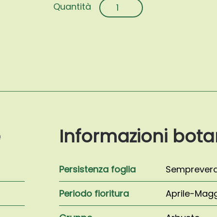
Prunus
laurocerasus
'Otto
Luyken'
quantità
e
Informazioni bota
Persistenza foglia
Semprever
Periodo fioritura
Aprile-Mag