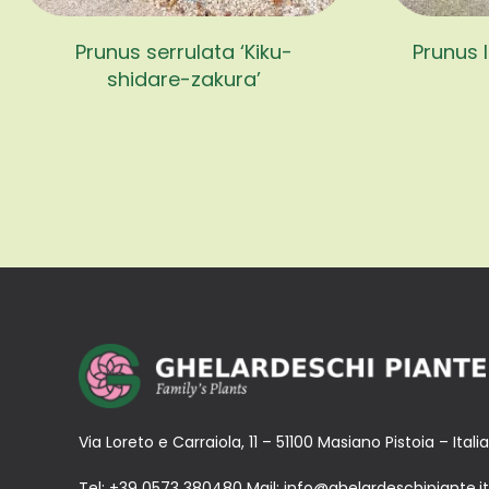
Prunus serrulata ‘Kiku-
Prunus 
shidare-zakura’
Via Loreto e Carraiola, 11 – 51100 Masiano Pistoia – Italia
Tel:
+39 0573 380480
Mail:
info@ghelardeschipiante.it