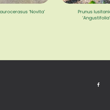
laurocerasus ‘Novita’
Prunus lusitan
‘Angustifolia