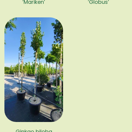
‘Mariken’
‘Globus’
Ginkgo biloba