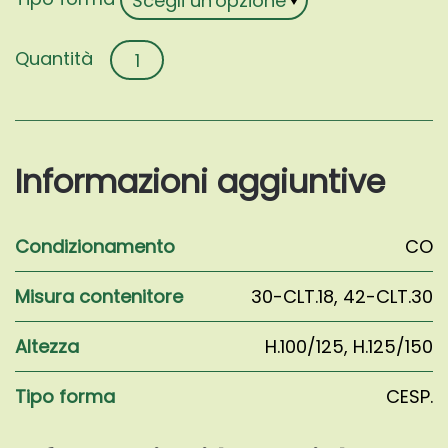
Acer
palmatum
'Sango-
kaku'
quantità
Informazioni aggiuntive
Condizionamento
CO
Misura contenitore
30-CLT.18
,
42-CLT.30
Altezza
H.100/125
,
H.125/150
Tipo forma
CESP.