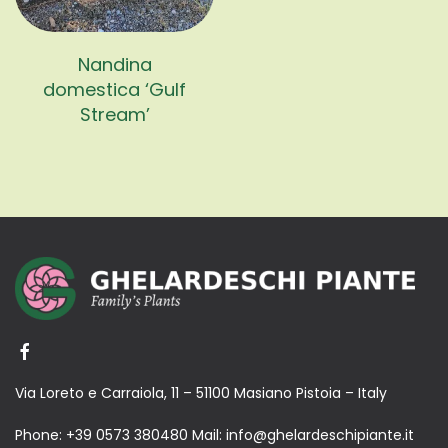
Nandina
domestica ‘Gulf
Stream’
Via Loreto e Carraiola, 11 – 51100 Masiano Pistoia – Italy
Phone:
+39 0573 380480
Mail:
info@ghelardeschipiante.it