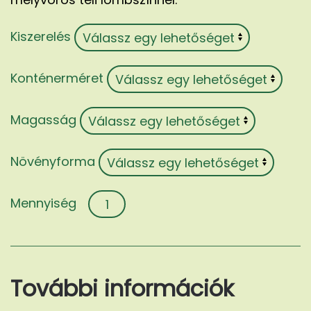
Kiszerelés
Konténerméret
Magasság
Növényforma
Nandina
domestica
'Gulf
Stream'
mennyiség
További információk