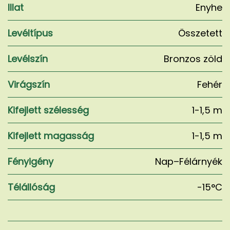
Illat
Enyhe
Levéltípus
Összetett
Levélszín
Bronzos zöld
Virágszín
Fehér
Kifejlett szélesség
1-1,5 m
Kifejlett magasság
1-1,5 m
Fényigény
Nap–Félárnyék
Télállóság
-15°C