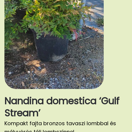
Nandina domestica ‘Gulf
Stream’
Kompakt fajta bronzos tavaszi lombbal és
mélyvörös téli lombszínnel.