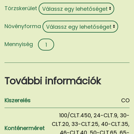
Törzskerület
Növényforma
Lagerstroemia
indica
mennyiség
További információk
Kiszerelés
CO
100/CLT.450
,
24-CLT.9
,
30-
CLT.20
,
33-CLT.25
,
40-CLT.35
,
Konténerméret
46-CLT.40
,
50-CLT.65
,
65-