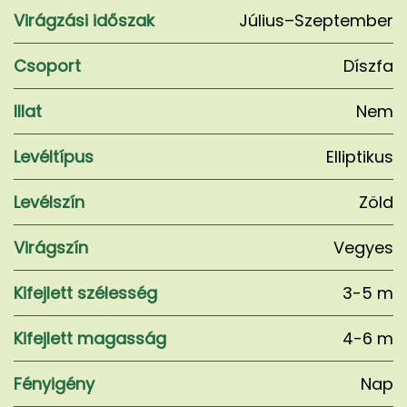
Virágzási időszak
Július–Szeptember
Csoport
Díszfa
Illat
Nem
Levéltípus
Elliptikus
Levélszín
Zöld
Virágszín
Vegyes
Kifejlett szélesség
3-5 m
Kifejlett magasság
4-6 m
Fényigény
Nap