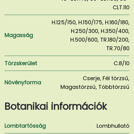
CLT.110
H.125/150
,
H.150/175
,
H.160/180
,
H.250/300
,
H.350/400
,
Magasság
H.500/600
,
TR.180/200
,
TR.70/80
Törzskerület
C.8/10
Cserje
,
Fél törzsű
,
Növényforma
Magastörzsű
,
Többtörzsű
Botanikai információk
Lombtartósság
Lombhullató