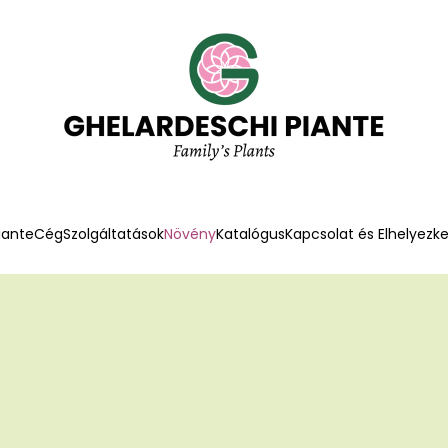
iante
Cég
Szolgáltatások
Növény
Katalógus
Kapcsolat és Elhelyezk