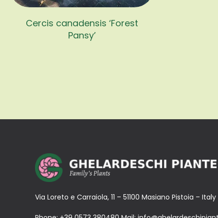
Cercis canadensis ‘Forest
Pansy’
Via Loreto e Carraiola, 11 – 51100 Masiano Pistoia – Italy
Phone:
+39 0573 380480
Mail:
info@ghelardeschipiant