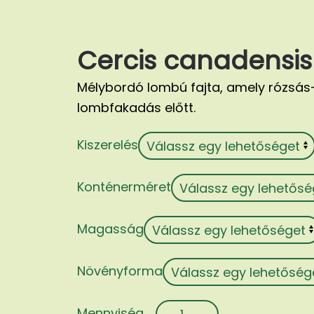
Cercis canadensis 
Mélybordó lombú fajta, amely rózsás-l
lombfakadás előtt.
Kiszerelés
Konténerméret
Magasság
Növényforma
Cercis