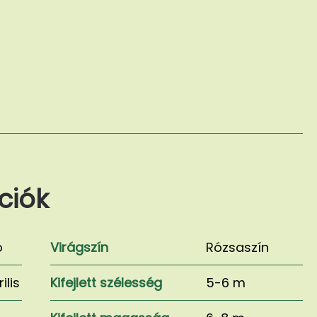
ciók
ó
Virágszín
Rózsaszín
ilis
Kifejlett szélesség
5-6 m