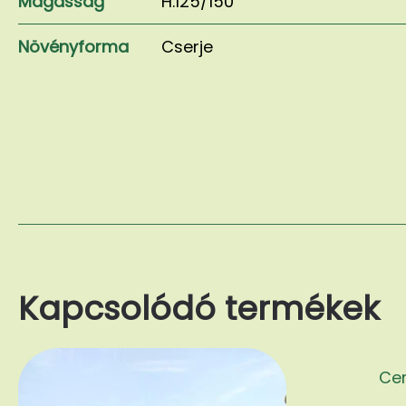
Magasság
H.125/150
Növényforma
Cserje
Kapcsolódó termékek
Cer