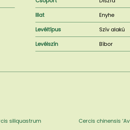
Csoport
Díszfa
Illat
Enyhe
Levéltípus
Szív alakú
Levélszín
Bíbor
cis siliquastrum
Cercis chinensis ‘A