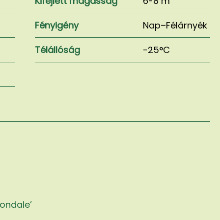
Kifejlett magasság
6-8 m
Fényigény
Nap–Félárnyék
Télállóság
-25°C
vondale’