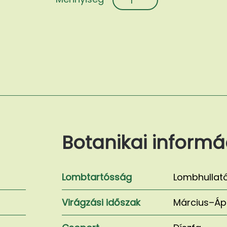
canadensis
'Forest
Pansy'
mennyiség
Botanikai informá
Lombtartósság
Lombhullat
Virágzási időszak
Március–Ápr