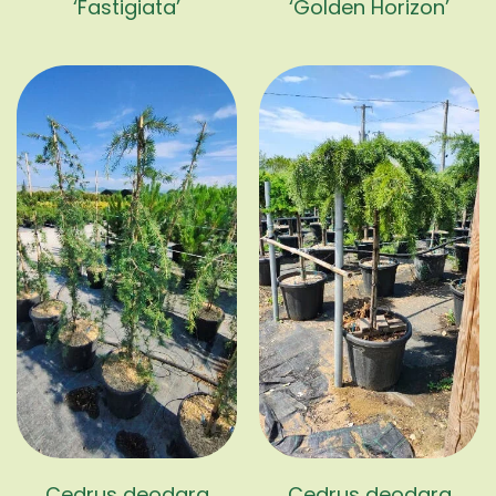
‘Fastigiata’
‘Golden Horizon’
Cedrus deodara
Cedrus deodara