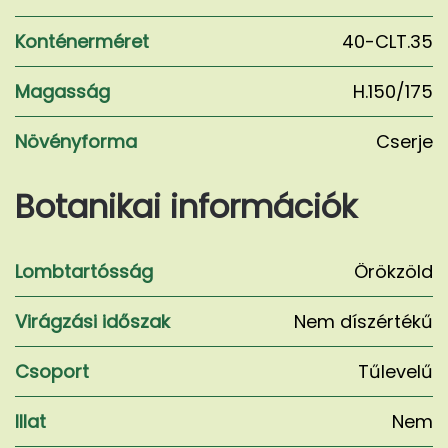
Konténerméret
40-CLT.35
Magasság
H.150/175
Növényforma
Cserje
Botanikai információk
Lombtartósság
Örökzöld
Virágzási időszak
Nem díszértékű
Csoport
Tűlevelű
Illat
Nem