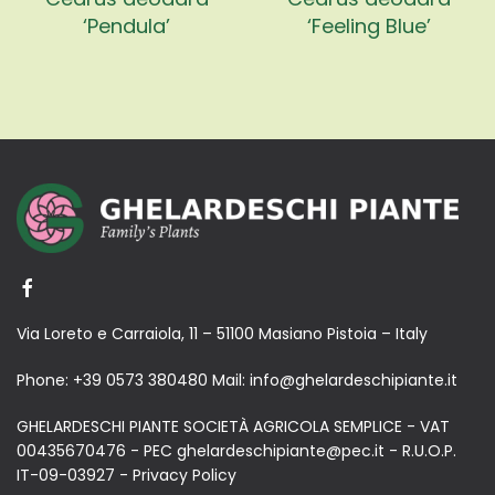
‘Pendula’
‘Feeling Blue’
Via Loreto e Carraiola, 11 – 51100 Masiano Pistoia – Italy
Phone:
+39 0573 380480
Mail:
info@ghelardeschipiante.it
GHELARDESCHI PIANTE SOCIETÀ AGRICOLA SEMPLICE - VAT
00435670476 - PEC ghelardeschipiante@pec.it - R.U.O.P.
IT-09-03927 -
Privacy Policy