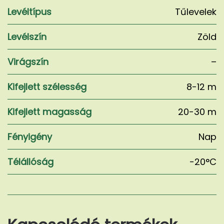
Levéltípus
Tűlevelek
Levélszín
Zöld
Virágszín
–
Kifejlett szélesség
8-12 m
Kifejlett magasság
20-30 m
Fényigény
Nap
Télállóság
-20°C