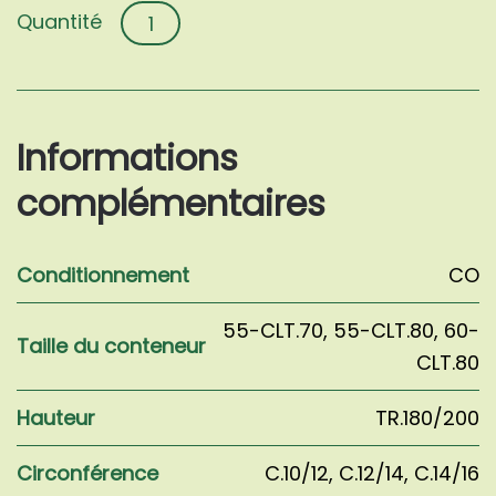
quantité
de
Quercus
ilex
Informations
complémentaires
Conditionnement
CO
55-CLT.70
,
55-CLT.80
,
60-
Taille du conteneur
CLT.80
Hauteur
TR.180/200
Circonférence
C.10/12
,
C.12/14
,
C.14/16