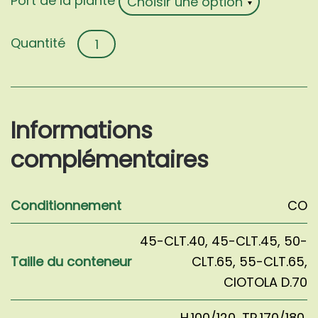
Port de la plante
quantité
de
Prunus
lusitanica
'Angustifolia'
Informations
complémentaires
Conditionnement
CO
45-CLT.40
,
45-CLT.45
,
50-
Taille du conteneur
CLT.65
,
55-CLT.65
,
CIOTOLA D.70
H.100/120
,
TR.170/180
,