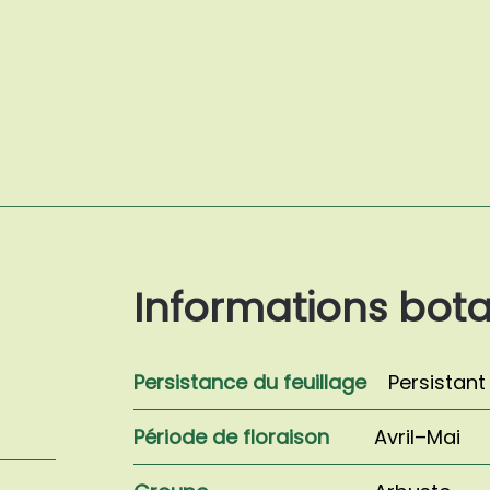
Prunus
laurocerasus
'Genolia'
Informations bot
Persistance du feuillage
Persistant
Période de floraison
Avril–Mai