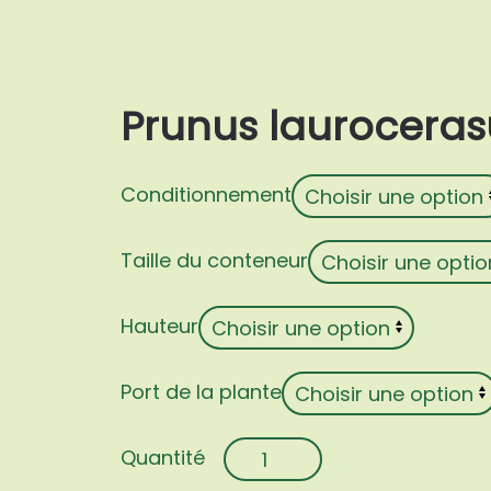
Prunus laurocerasu
Conditionnement
Taille du conteneur
Hauteur
Port de la plante
quantité
de