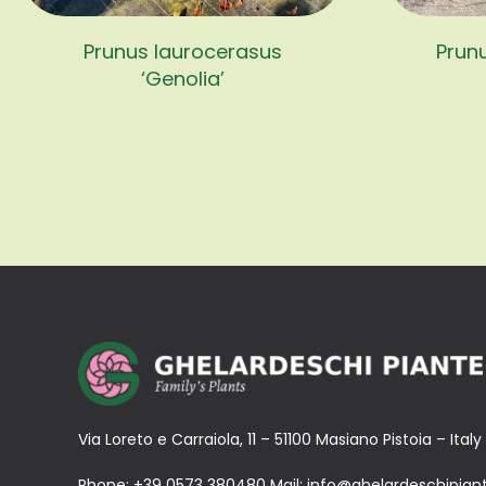
Prunus laurocerasus
Prunu
‘Genolia’
Via Loreto e Carraiola, 11 – 51100 Masiano Pistoia – Italy
Phone:
+39 0573 380480
Mail:
info@ghelardeschipiant