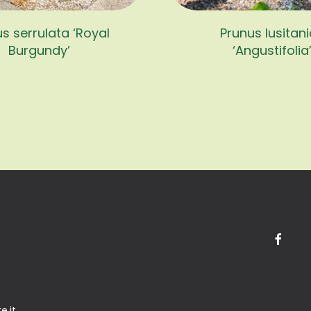
s serrulata ‘Royal
Prunus lusitan
Burgundy’
‘Angustifolia
e.it