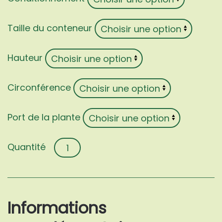
Taille du conteneur
Hauteur
Circonférence
Port de la plante
quantité
de
Photinia
×
fraseri
Informations
'Angustifolia'