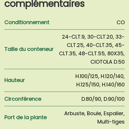
complémentaires
Conditionnement
CO
24-CLT.9
,
30-CLT.20
,
33-
CLT.25
,
40-CLT.35
,
45-
Taille du conteneur
CLT.35
,
48-CLT.55
,
80X35
,
CIOTOLA D.50
H.100/125
,
H.120/140
,
Hauteur
H.125/150
,
H.140/160
Circonférence
D.80/90
,
D.90/100
Arbuste
,
Boule
,
Espalier
,
Port de la plante
Multi-tiges