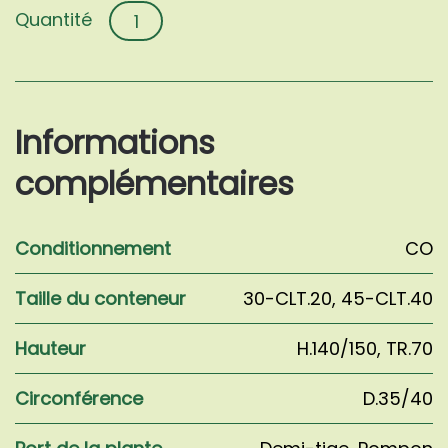
quantité
de
Ligustrum
ionandrum
Informations
complémentaires
Conditionnement
CO
Taille du conteneur
30-CLT.20
,
45-CLT.40
Hauteur
H.140/150
,
TR.70
Circonférence
D.35/40