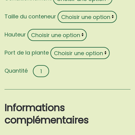
Taille du conteneur
Hauteur
Port de la plante
quantité
de
Elaeagnus
×
ebbingei
Informations
'Limelight'
complémentaires