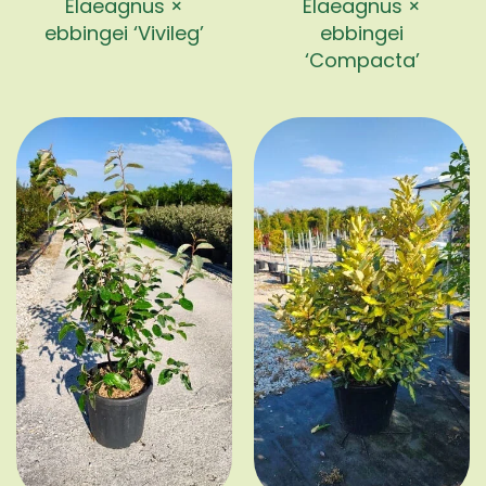
Elaeagnus ×
Elaeagnus ×
ebbingei ‘Vivileg’
ebbingei
‘Compacta’