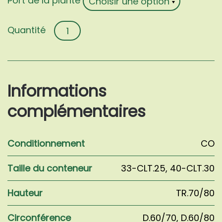
Port de la plante
quantité
de
Cryptomeria
japonica
'Globosa
Informations
Nana'
complémentaires
Conditionnement
CO
Taille du conteneur
33-CLT.25
,
40-CLT.30
Hauteur
TR.70/80
Circonférence
D.60/70
,
D.60/80