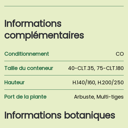
Amelanchier
lamarckii
Informations
complémentaires
Conditionnement
CO
Taille du conteneur
40-CLT.35
,
75-CLT.180
Hauteur
H.140/160
,
H.200/250
Port de la plante
Arbuste
,
Multi-tiges
Informations botaniques