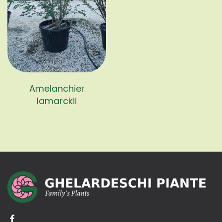
Amelanchier
lamarckii