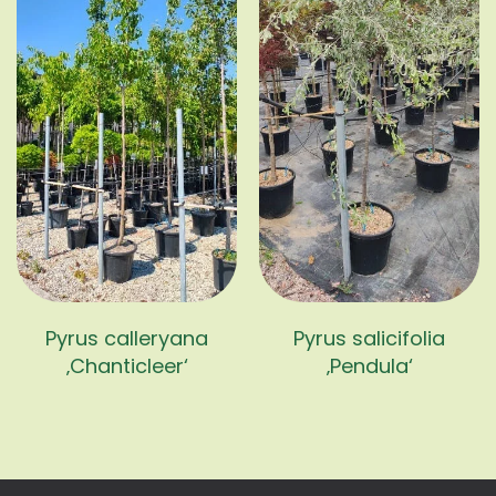
Pyrus calleryana
Pyrus salicifolia
‚Chanticleer‘
‚Pendula‘