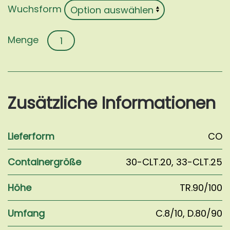
Wuchsform
Pyrus
salicifolia
'Pendula'
Menge
Zusätzliche Informationen
Lieferform
CO
Containergröße
30-CLT.20
,
33-CLT.25
Höhe
TR.90/100
Umfang
C.8/10
,
D.80/90