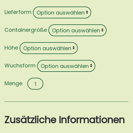
Lieferform
Containergröße
Höhe
Wuchsform
Cornus
kousa
'Re
Tivano'
Menge
Zusätzliche Informationen