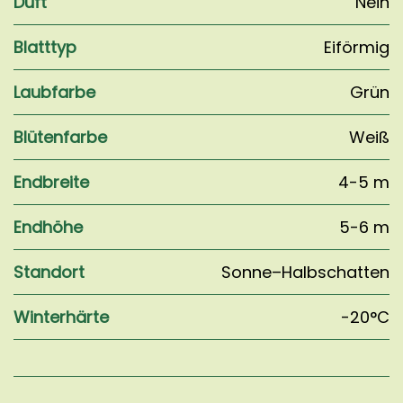
Duft
Nein
Blatttyp
Eiförmig
Laubfarbe
Grün
Blütenfarbe
Weiß
Endbreite
4-5 m
Endhöhe
5-6 m
Standort
Sonne–Halbschatten
Winterhärte
-20°C