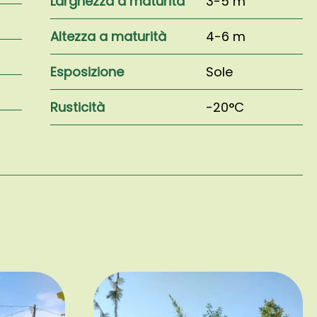
Larghezza a maturità
3-5 m
Altezza a maturità
4-6 m
Esposizione
Sole
Rusticità
-20°C