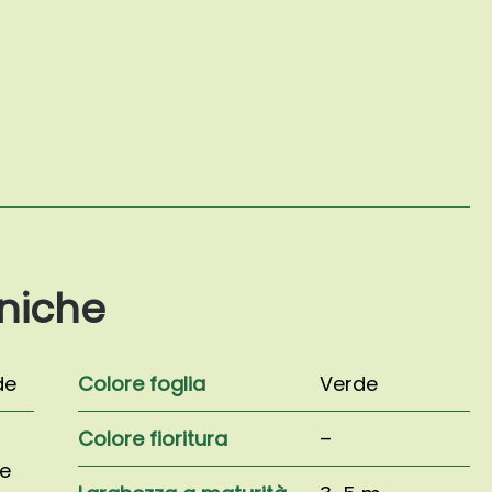
niche
de
Colore foglia
Verde
Colore fioritura
–
e