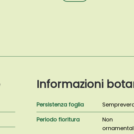
deodara
'Pendula'
quantità
e
Informazioni bota
Persistenza foglia
Semprever
Periodo fioritura
Non
ornamental