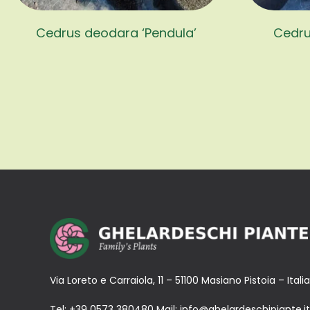
Cedrus deodara ‘Pendula’
Cedrus
Via Loreto e Carraiola, 11 – 51100 Masiano Pistoia – Italia
Tel:
+39 0573 380480
Mail:
info@ghelardeschipiante.it