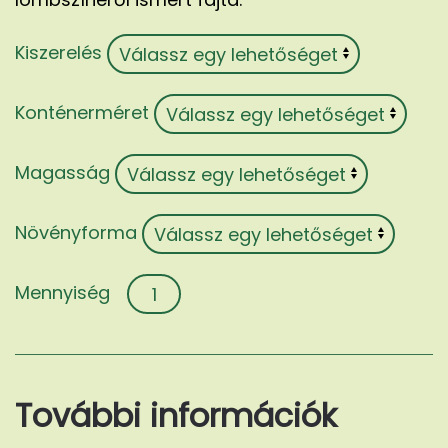
Kiszerelés
Konténerméret
Magasság
Növényforma
Acer
palmatum
'Osakazuki'
mennyiség
További információk