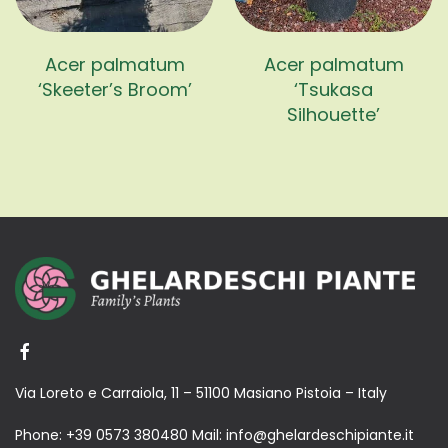
Acer palmatum
Acer palmatum
‘Skeeter’s Broom’
‘Tsukasa
Silhouette’
Via Loreto e Carraiola, 11 – 51100 Masiano Pistoia – Italy
Phone:
+39 0573 380480
Mail:
info@ghelardeschipiante.it