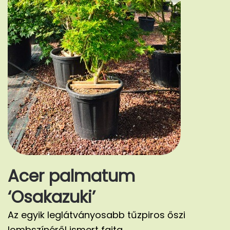
Acer palmatum
‘Osakazuki’
Az egyik leglátványosabb tűzpiros őszi
lombszínéről ismert fajta.