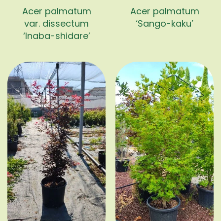
Acer palmatum
Acer palmatum
var. dissectum
‘Sango-kaku’
‘Inaba-shidare’