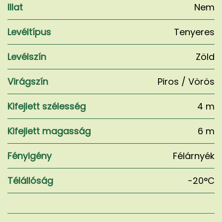
Illat
Nem
Levéltípus
Tenyeres
Levélszín
Zöld
Virágszín
Piros / Vörös
Kifejlett szélesség
4 m
Kifejlett magasság
6 m
Fényigény
Félárnyék
Télállóság
-20°C