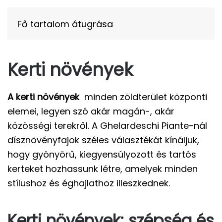
Fő tartalom átugrása
Kerti növények
A kerti növények
minden zöldterület központi
elemei, legyen szó akár magán-, akár
közösségi terekről. A Ghelardeschi Piante-nál
dísznövényfajok széles választékát kínáljuk,
hogy gyönyörű, kiegyensúlyozott és tartós
kerteket hozhassunk létre, amelyek minden
stílushoz és éghajlathoz illeszkednek.
Kerti növények: szépség és