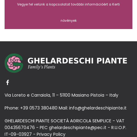
Vegye fel velünk a kapcsolatot további információért a Kerti
növények
Via Loreto e Carraiola, 11 – 51100 Masiano Pistoia – Italy
Phone:
+39 0573 380480
Mail:
info@ghelardeschipiante.it
GHELARDESCHI PIANTE SOCIETÀ AGRICOLA SEMPLICE - VAT
00435670476 - PEC ghelardeschipiante@pec.it - R.U.O.P.
IT-09-03927 -
Privacy Policy