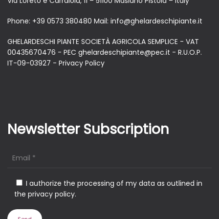
Via Loreto e Carraiola, 11 – 51100 Masiano Pistoia – Italy
Phone:
+39 0573 380480
Mail:
info@ghelardeschipiante.it
GHELARDESCHI PIANTE SOCIETÀ AGRICOLA SEMPLICE - VAT
00435670476 - PEC ghelardeschipiante@pec.it - R.U.O.P.
IT-09-03927 -
Privacy Policy
Newsletter Subscription
I authorize the processing of my data as outlined in
the privacy policy.