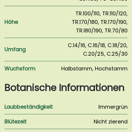
TR.100/110
,
TR.110/120
,
Höhe
TR.170/180
,
TR.170/190
,
TR.180/190
,
TR.70/80
C.14/16
,
C.16/18
,
C.18/20
,
Umfang
C.20/25
,
C.25/30
Wuchsform
Halbstamm
,
Hochstamm
Botanische Informationen
Laubbeständigkeit
Immergrün
Blütezeit
Nicht zierend