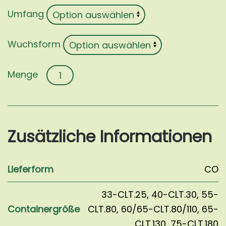
Umfang
Wuchsform
Pinus
pinea
Menge
Zusätzliche Informationen
Lieferform
CO
33-CLT.25
,
40-CLT.30
,
55-
Containergröße
CLT.80
,
60/65-CLT.80/110
,
65-
CLT.130
,
75-CLT.180