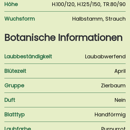
Höhe
H.100/120
,
H.125/150
,
TR.80/90
Wuchsform
Halbstamm
,
Strauch
Botanische Informationen
Laubbeständigkeit
Laubabwerfend
Blütezeit
April
Gruppe
Zierbaum
Duft
Nein
Blatttyp
Handförmig
Laubfarbe
Purpurrot