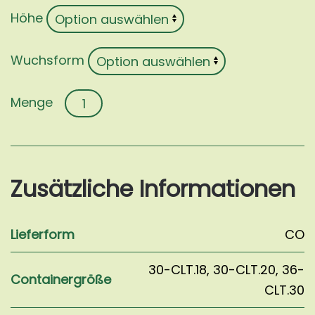
Höhe
Wuchsform
Acer
palmatum
'Skeeter's
Broom'
Menge
Zusätzliche Informationen
Lieferform
CO
30-CLT.18
,
30-CLT.20
,
36-
Containergröße
CLT.30